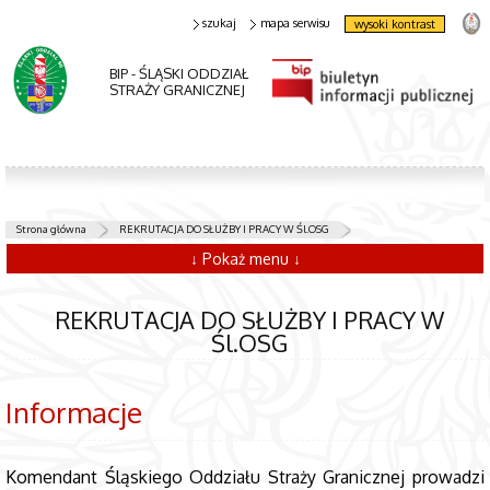
szukaj
mapa serwisu
wysoki kontrast
BIP - ŚLĄSKI ODDZIAŁ
STRAŻY GRANICZNEJ
Strona główna
REKRUTACJA DO SŁUŻBY I PRACY W Śl.OSG
↓ Pokaż menu ↓
REKRUTACJA DO SŁUŻBY I PRACY W
Śl.OSG
Informacje
Komendant Śląskiego Oddziału Straży Granicznej prowadzi