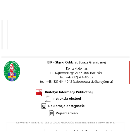
NABÓR
NA
NABÓR
STANOWISKA
DO
CYWILNE
SŁUŻBY
-
WYNIKI
BIP - Śląski Oddział Straży Granicznej
Kontakt do nas
ul. Dąbrowskiego 2; 47-400 Racibórz
tel.: +48 (32) 414-40-02
tel.: +48 (32) 414-40-12 (całodobowa służba dyżurna)
Biuletyn Informacji Publicznej
Instrukcja obsługi
Deklaracja dostępności
Rejestr zmian
Serwer niniejszy NIE JEST W ŻADEN SPOSÓB połączony z siecią wewnętrzną.