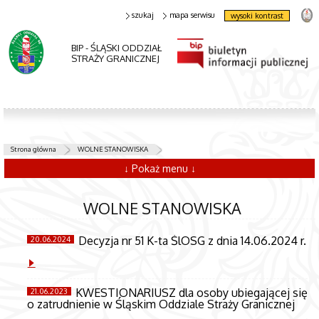
szukaj
mapa serwisu
wysoki kontrast
BIP - ŚLĄSKI ODDZIAŁ
STRAŻY GRANICZNEJ
Strona główna
WOLNE STANOWISKA
↓ Pokaż menu ↓
WOLNE STANOWISKA
Decyzja nr 51 K-ta ŚlOSG z dnia 14.06.2024 r.
20.06.2024
KWESTIONARIUSZ dla osoby ubiegającej się
21.06.2023
o zatrudnienie w Śląskim Oddziale Straży Granicznej