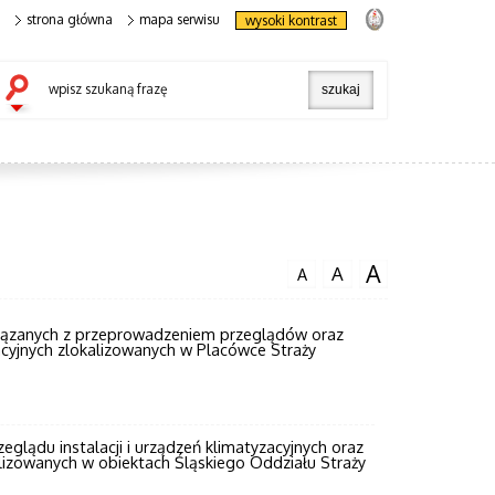
strona główna
mapa serwisu
wysoki kontrast
wpisz szukaną frazę
A
A
A
wiązanych z przeprowadzeniem przeglądów oraz
acyjnych zlokalizowanych w Placówce Straży
lądu instalacji i urządzeń klimatyzacyjnych oraz
alizowanych w obiektach Śląskiego Oddziału Straży