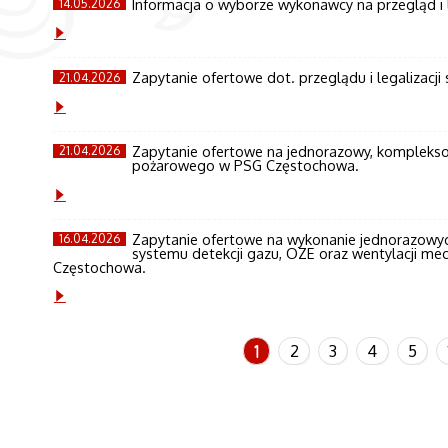
Informacja o wyborze wykonawcy na przegląd i 
14.05.2026
Zapytanie ofertowe dot. przeglądu i legalizacj
21.04.2026
Zapytanie ofertowe na jednorazowy, kompleks
21.04.2026
pożarowego w PSG Częstochowa.
Zapytanie ofertowe na wykonanie jednorazowy
16.04.2026
systemu detekcji gazu, OZE oraz wentylacji mec
Częstochowa.
1
2
3
4
5