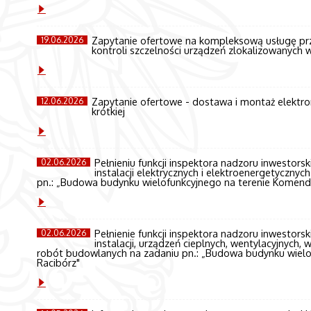
Zapytanie ofertowe na kompleksową usługę przeg
19.06.2026
kontroli szczelności urządzeń zlokalizowanych 
Zapytanie ofertowe - dostawa i montaż elektro
12.06.2026
krótkiej
Pełnieniu funkcji inspektora nadzoru inwestorski
02.06.2026
instalacji elektrycznych i elektroenergetyczn
pn.: „Budowa budynku wielofunkcyjnego na terenie Komend
Pełnienie funkcji inspektora nadzoru inwestorski
02.06.2026
instalacji, urządzeń cieplnych, wentylacyjnych
robót budowlanych na zadaniu pn.: „Budowa budynku wielo
Racibórz"