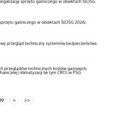
legalizację sprzętu gaśniczego w obiektach ŚlOSG
i sprzętu gaśniczego w obiektach ŚlOSG 2026r.
owy przegląd techniczny systemów bezpieczeństwa
ch przeglądów technicznych kotłów gazowych,
hanicznej i klimatyzacji (w tym CRO) w PSG
19
>
>>